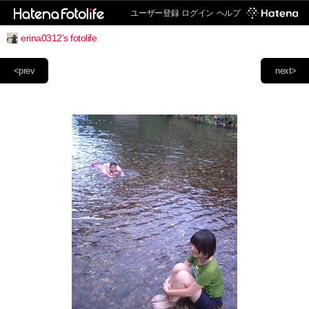
ユーザー登録
ログイン
ヘルプ
erina0312's fotolife
<prev
next>