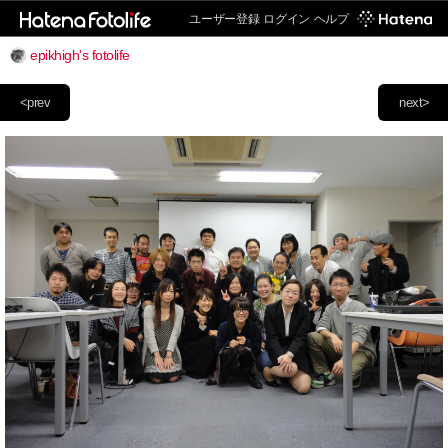
ユーザー登録
ログイン
ヘルプ
epikhigh's fotolife
<prev
next>