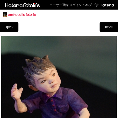
ユーザー登録
ログイン
ヘルプ
emikodoll's fotolife
<prev
next>