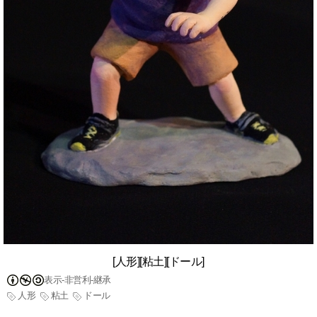
[人形][粘土][ドール]
表示-非営利-継承
人形
粘土
ドール