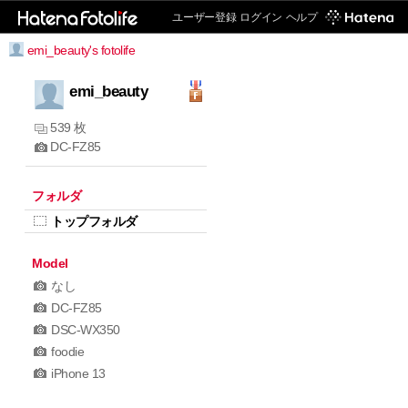
ユーザー登録
ログイン
ヘルプ
emi_beauty's fotolife
emi_beauty
539 枚
DC-FZ85
フォルダ
トップフォルダ
Model
なし
DC-FZ85
DSC-WX350
foodie
iPhone 13