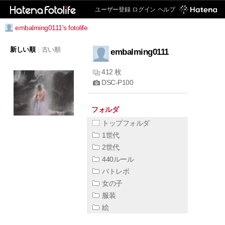
ユーザー登録
ログイン
ヘルプ
embalming0111's fotolife
新しい順
|
古い順
embalming0111
412 枚
DSC-P100
フォルダ
トップフォルダ
1世代
2世代
440ルール
バトレボ
女の子
服装
絵