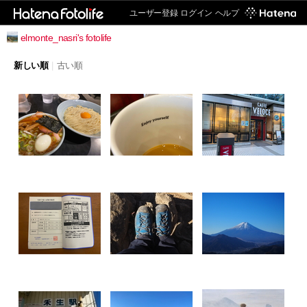
ユーザー登録
ログイン
ヘルプ
elmonte_nasri's fotolife
新しい順
|
古い順