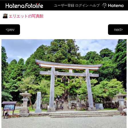
ユーザー登録
ログイン
ヘルプ
エリエットの写真館
<prev
next>