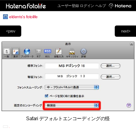
ユーザー登録
ログイン
ヘルプ
elderris's fotolife
<prev
next>
Safari デフォルトエンコーディングの怪