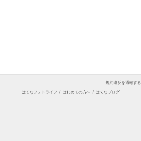
規約違反を通報する
はてなフォトライフ
/
はじめての方へ
/
はてなブログ