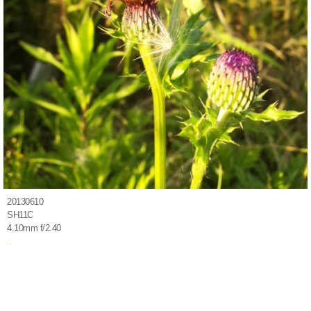
20130610
SH11C
4.10mm f/2.40