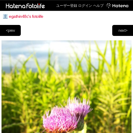
ユーザー登録
ログイン
ヘルプ
egathin48c's fotolife
<prev
next>