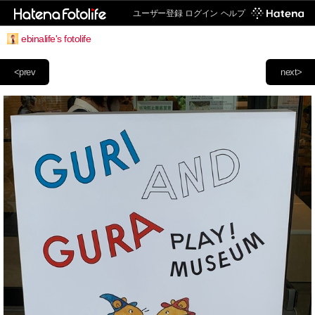
ユーザー登録
ログイン
ヘルプ
ebinalife's fotolife
<prev
next>