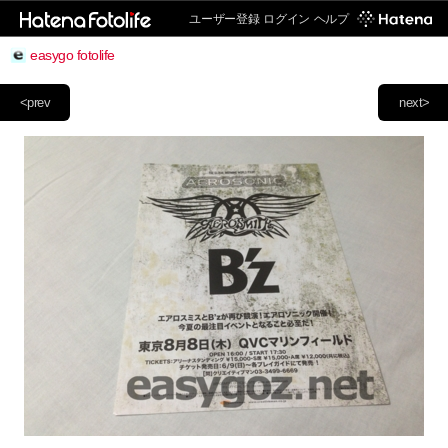
ユーザー登録
ログイン
ヘルプ
easygo fotolife
<prev
next>