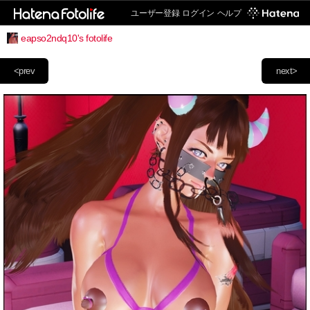
ユーザー登録
ログイン
ヘルプ
eapso2ndq10's fotolife
<prev
next>