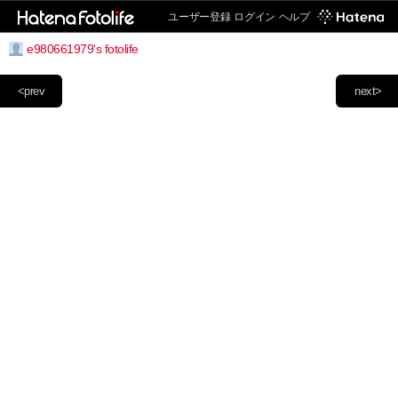
ユーザー登録
ログイン
ヘルプ
e980661979's fotolife
<prev
next>