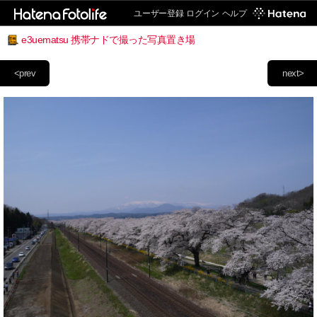
ユーザー登録
ログイン
ヘルプ
e3uematsu 携帯ナドで撮った写真置き場
<prev
next>