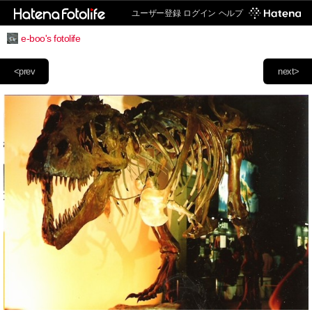
ユーザー登録
ログイン
ヘルプ
e-boo's fotolife
<prev
next>