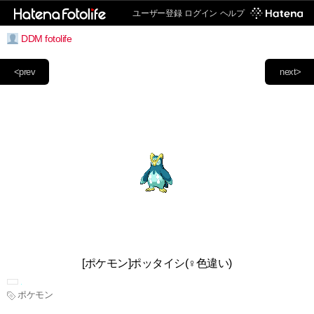
ユーザー登録
ログイン
ヘルプ
DDM fotolife
<prev
next>
[ポケモン]ポッタイシ(♀色違い)
ポケモン