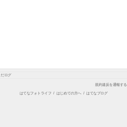
だログ
規約違反を通報する
はてなフォトライフ
/
はじめての方へ
/
はてなブログ