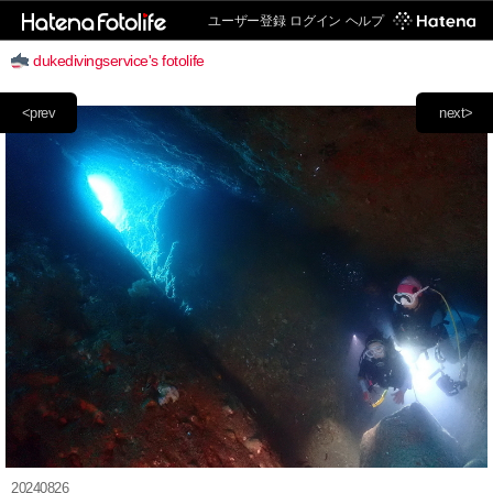
ユーザー登録
ログイン
ヘルプ
dukedivingservice's fotolife
<prev
next>
20240826