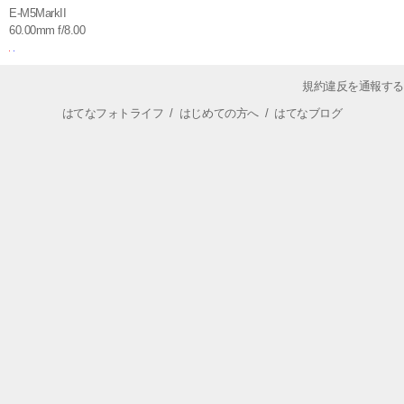
E-M5MarkII
60.00mm f/8.00
規約違反を通報する
はてなフォトライフ
/
はじめての方へ
/
はてなブログ