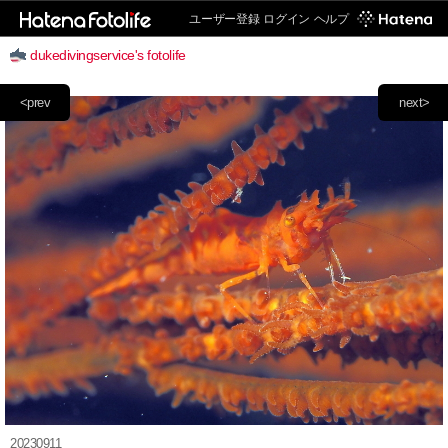
ユーザー登録
ログイン
ヘルプ
dukedivingservice's fotolife
<prev
next>
20230911