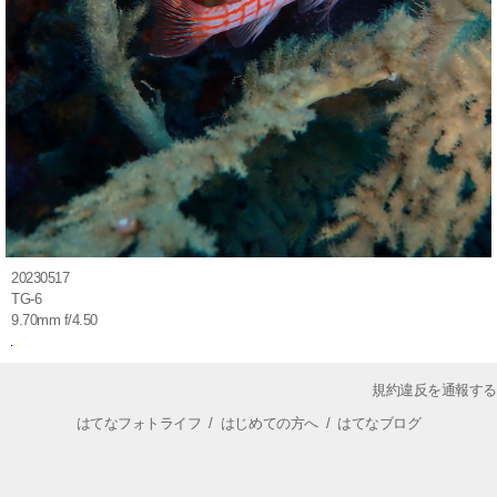
20230517
TG-6
9.70mm f/4.50
規約違反を通報する
はてなフォトライフ
/
はじめての方へ
/
はてなブログ