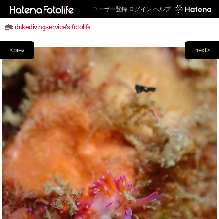
ユーザー登録
ログイン
ヘルプ
dukedivingservice's fotolife
<prev
next>