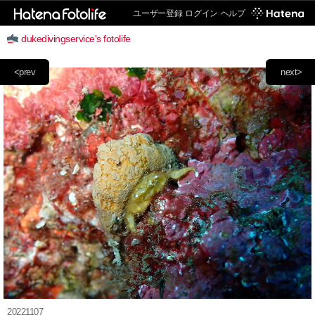
ユーザー登録
ログイン
ヘルプ
dukedivingservice's fotolife
<prev
next>
20221107