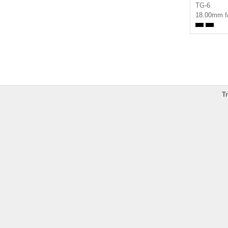
TG-6
18.00mm f
T