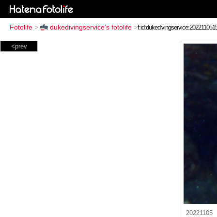
Fotolife
>
dukedivingservice's fotolife
>
<prev
20221105