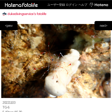
ユーザー登録
ログイン
ヘルプ
dukedivingservice's fotolife
<prev
next>
20221103
TG-6