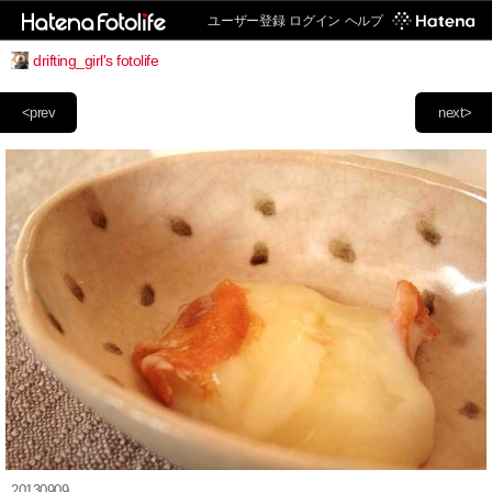
ユーザー登録
ログイン
ヘルプ
drifting_girl's fotolife
<prev
next>
20130909