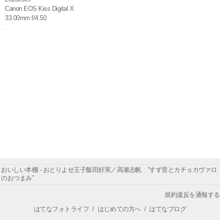
Canon EOS Kiss Digital X
33.00mm f/4.50
おいしい本棚 - おとりよせ王子飯田好実／高瀬志帆 ”すず音とカチョカヴァロ
のおつまみ”
規約違反を通報する
はてなフォトライフ
/
はじめての方へ
/
はてなブログ