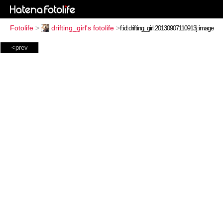
Fotolife
>
drifting_girl's fotolife
>
<prev