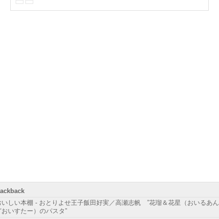
rackback
おいしい本棚 - おとりよせ王子飯田好実／高瀬志帆 ”花瑠＆花星（おいるあん
どおいすたー）のパスタ”