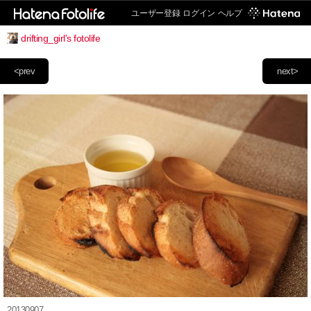
ユーザー登録
ログイン
ヘルプ
drifting_girl's fotolife
<prev
next>
20130907