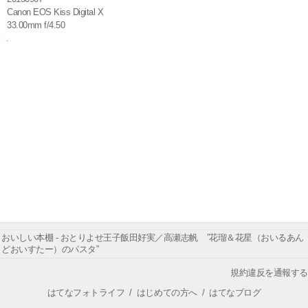
Canon EOS Kiss Digital X
33.00mm f/4.50
おいしい本棚 - おとりよせ王子飯田好実／高瀬志帆 ”花瑠＆花星（おいるあん
どおいすたー）のパスタ”
規約違反を通報する
はてなフォトライフ
/
はじめての方へ
/
はてなブログ