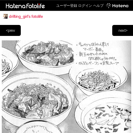
ユーザー登録
ログイン
ヘルプ
drifting_girl's fotolife
<prev
next>