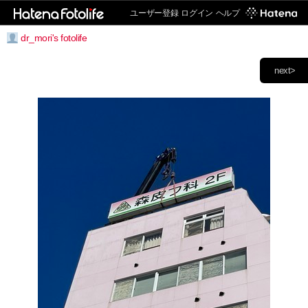
ユーザー登録
ログイン
ヘルプ
dr_mori's fotolife
next>