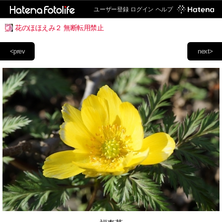
ユーザー登録
ログイン
ヘルプ
花のほほえみ２ 無断転用禁止
<prev
next>