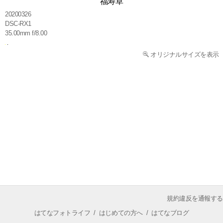
福寿草
20200326
DSC-RX1
35.00mm f/8.00
オリジナルサイズを表示
規約違反を通報する
はてなフォトライフ
/
はじめての方へ
/
はてなブログ