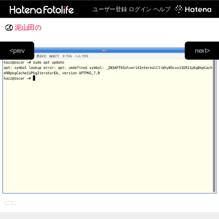
ユーザー登録
ログイン
ヘルプ
泥山田の
<prev
next>