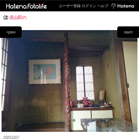
ユーザー登録
ログイン
ヘルプ
泥山田の
<prev
next>
20251107