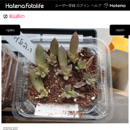
ユーザー登録
ログイン
ヘルプ
泥山田の
<prev
next>
20251102