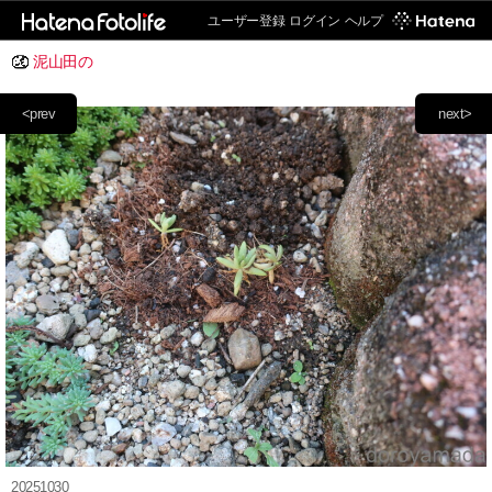
ユーザー登録
ログイン
ヘルプ
泥山田の
<prev
next>
20251030