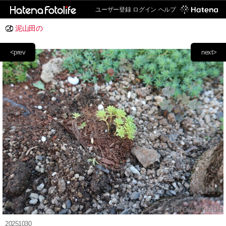
ユーザー登録
ログイン
ヘルプ
泥山田の
<prev
next>
20251030