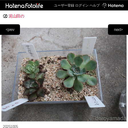
ユーザー登録
ログイン
ヘルプ
泥山田の
<prev
next>
20251005