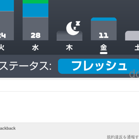
rackback
規約違反を通報す