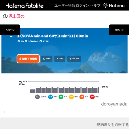
ユーザー登録
ログイン
ヘルプ
泥山田の
<prev
next>
規約違反を通報する