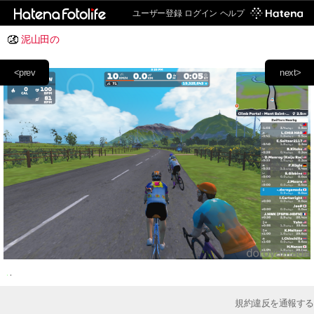
ユーザー登録
ログイン
ヘルプ
泥山田の
<prev
next>
規約違反を通報する