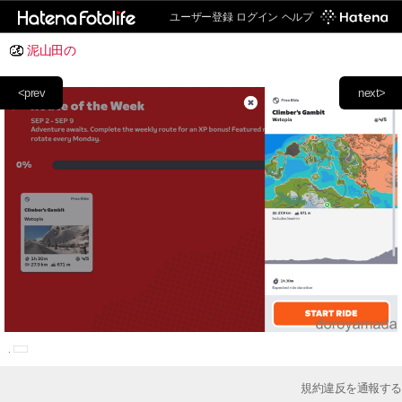
ユーザー登録
ログイン
ヘルプ
泥山田の
<prev
next>
規約違反を通報する