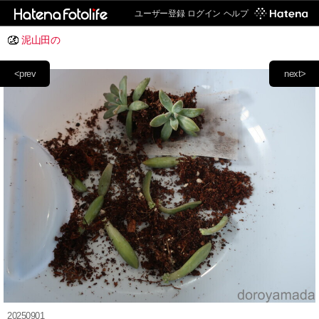
ユーザー登録
ログイン
ヘルプ
泥山田の
<prev
next>
20250901