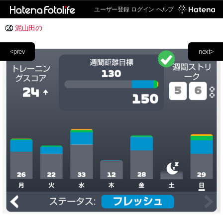
ユーザー登録
ログイン
ヘルプ
泥山田の
<prev
next>