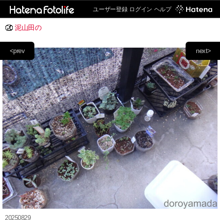
ユーザー登録
ログイン
ヘルプ
泥山田の
<prev
next>
20250829