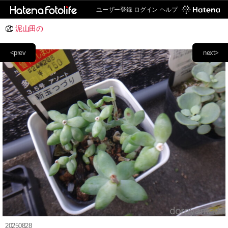
ユーザー登録
ログイン
ヘルプ
泥山田の
<prev
next>
20250828