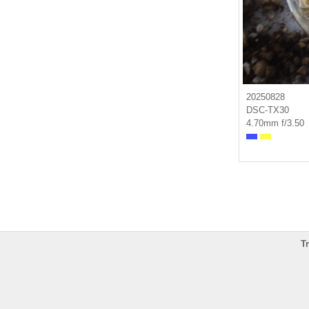
20250828
DSC-TX30
4.70mm f/3.50
T