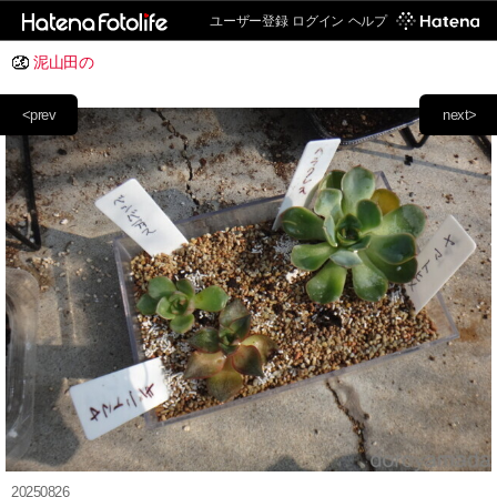
ユーザー登録
ログイン
ヘルプ
泥山田の
<prev
next>
20250826