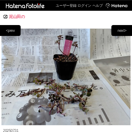
ユーザー登録
ログイン
ヘルプ
泥山田の
<prev
next>
20250731