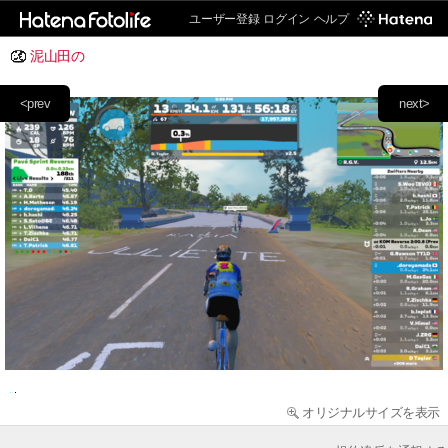
ユーザー登録
ログイン
ヘルプ
泥山田の
<prev
next>
オリジナルサイズを表示