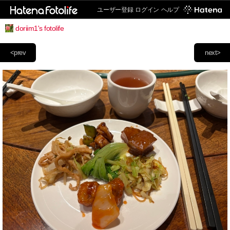
ユーザー登録
ログイン
ヘルプ
doriim1's fotolife
<prev
next>