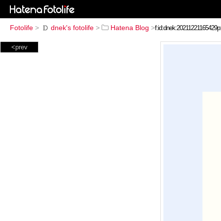
Fotolife
>
dnek's fotolife
>
Hatena Blog
>
<prev