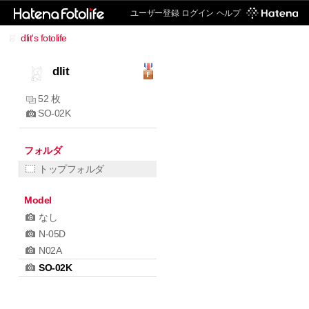
ユーザー登録
ログイン
ヘルプ
dlit's fotolife
dlit
52 枚
SO-02K
フォルダ
トップフォルダ
Model
なし
N-05D
N02A
SO-02K